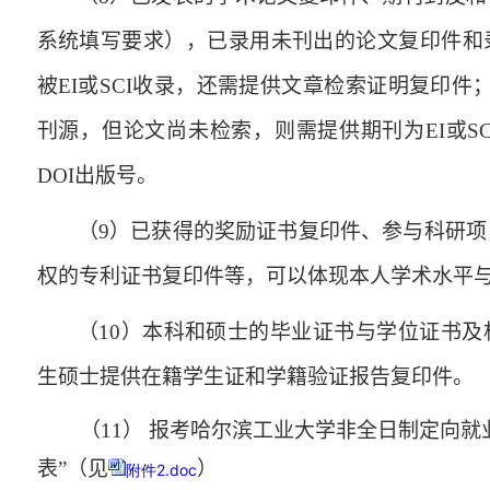
系统填写要求），已录用未刊出的论文复印件和
被
EI
或
SCI
收录，还需提供文章检索证明复印件
刊源，但论文尚未检索，则需提供期刊为
EI
或
SC
DOI
出版号。
（
9
）已获得的奖励证书复印件、参与科研项
权的专利证书复印件等，可以体现本人学术水平
（
10
）本科和硕士的毕业证书与学位证书及
生硕士提供在籍学生证和学籍验证报告复印件。
（
11
） 报考哈尔滨工业大学非全日制定向就
表”（见
）
附件2.doc