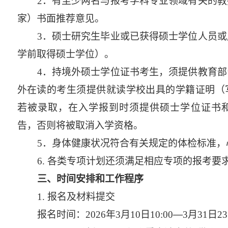
2
．有至少两名与报考学科专业领域有关的教
家）书面推荐意见。
3
．硕士研究生毕业或已获得硕士学位人员或
学前取得硕士学位）。
4
．持境外硕士学位证书考生，须提供教育部
外在读的考生须提供就读学校出具的学籍证明（
若被录取，在入学报到时须提供硕士学位证书
告，否则将被取消入学资格。
5
．身体健康状况符合有关规定的体检标准，
6.
各类专项计划还须满足相应专项的报考要
三、时间安排和工作程序
1.
报名及材料提交
报名时间：
2026
年
3
月
10
日
10:00
—
3
月
31
日
23