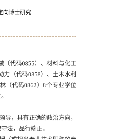
定向博士研究
械（代码
0855
）、材料与化工
动力（代码
0858
）、土木水利
林（代码
0862
）
8
个专业学位
位。
领导，具有正确的政治方向，
纪守法，品行端正。