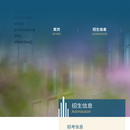
[an error
occurred
while
processing
首页
招生信息
HOME
ADMISSION
this
directive]
招生信息
Admission
招考信息