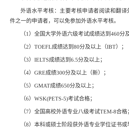
外语水平考核：主要考核申请者阅读和翻译
件之一的申请者，可以免参加外语水平考核。
（
1
）全国大学外语六级考试成绩达到
460
分
（
2
）
TOEFL
成绩达到
80
分及以上（
IBT
）；
（
3
）
IELTS
成绩达到
6.5
分及以上；
（
4
）
GRE
成绩
300
分及以上（新）；
（
5
）
GMAT
成绩
650
分及以上；
（
6
）
WSK(PETS-5)
考试合格；
（
7
）全国高校外语专业八级考试
TEM-8
合格
（
8
）本科或硕士阶段获外语专业学位证书或