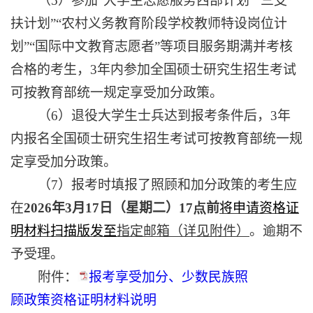
（
5
）参加
“大学生志愿服务西部计划”“三支一
扶计划”“农村义务教育阶段学校教师特设岗位计
划”“国际中文教育志愿者”等项目服务期满并考核
合格的考生，
3
年内参加全国硕士研究生招生考试
可按教育部统一规定享受加分政策。
（
6
）退役大学生士兵达到报考条件后，
3
年
内报名全国硕士研究生招生考试可按教育部统一规
定享受加分政策。
（
7
）报考时填报了照顾和加分政策的考生应
在
2026
年
3
月
1
7
日（星期二）
17
点
前
将申请资格证
明材料扫描版发
至
指定邮箱（详见附件）
。逾期不
予受理。
附件：
报考享受加分、少数民族照
顾政策资格证明材料说明