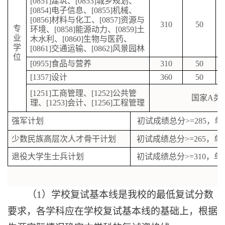
[0851]
建筑、
[0853]
城
乡
规划、
[0854]
电子信息、
[0855]
机械、
[0856]
材料与化工、
[0857]
资源与
310
50
专
环境、
[0858]
能源动力、
[0859]
土
业
木水利、
[0860]
生物与医药、
学
[0861]
交通运输、
[0862]
风景园林
位
[0955]
食品与营养
310
50
[1357]
设计
360
50
[1251]
工商管理、
[1252]
公共管
国家
A
类
理、
[1253]
会计、
[1256]
工程管理
强军计划
初试成绩总分
>=285
，单
少数民族高层次人才骨干计划
初试成绩总分
>=2
65
，单
退役大学生士兵计划
初试成绩总分
>=3
10
，单
（
1
）学校复试基本线是我校的最低复试分数
要求，各学科应在学校复试基本线的基础上，根据