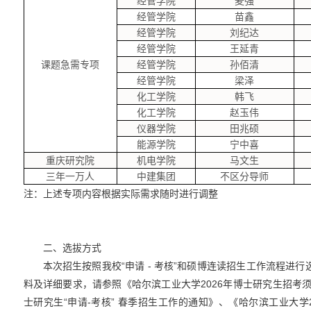
经管学院
麦强
经管学院
苗鑫
经管学院
刘纪达
经管学院
王延青
课题急需专项
经管学院
孙佰清
经管学院
梁泽
化工学院
韩飞
化工学院
赵玉伟
仪器学院
田兆硕
能源学院
宁中喜
重庆研究院
机电学院
马文生
三年一万人
中建集团
不区分导师
注：上述专项内容根据实际需求随时进行调整
二、选拔方式
本次招生按照我校“申请
-
考核
”
和硕博连读招生工作流程进行
料及详细要求，请参照《哈尔滨工业大学
2026
年博士研究生招考
士研究生“申请
-
考核
”
春季招生工作的通知》、《哈尔滨工业大学