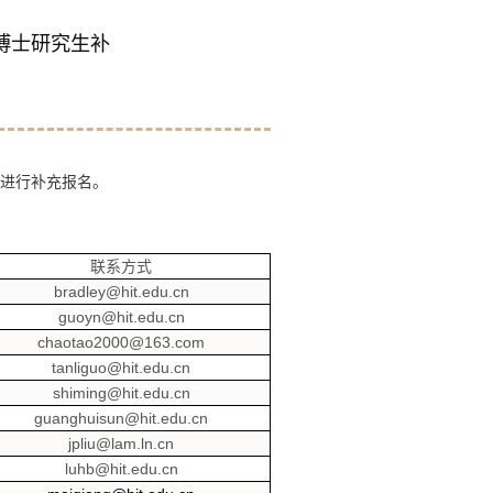
博士研究生补
进行补充报名。
联系方式
bradley@hit.edu.cn
guoyn@hit.edu.cn
chaotao2000@163.com
tanliguo@hit.edu.cn
shiming@hit.edu.cn
guanghuisun@hit.edu.cn
jpliu@lam.ln.cn
luhb@hit.edu.cn