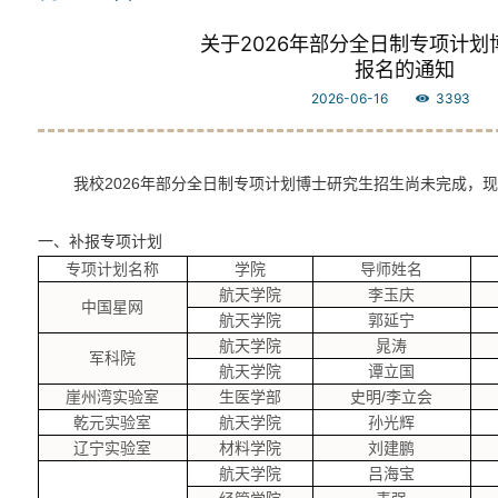
关于2026年部分全日制专项计划
报名的通知
2026-06-16
3393
我校
2026
年部分全日制专项计划博士研究生招生尚未完成，现
一、补报专项计划
专项计划名称
学院
导师姓名
航天学院
李玉庆
中国星网
航天学院
郭延宁
航天学院
晁涛
军科院
航天学院
谭立国
崖州湾实验室
生医学部
史明
/
李立会
乾元实验室
航天学院
孙光辉
辽宁实验室
材料学院
刘建鹏
航天学院
吕海宝