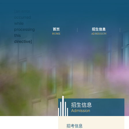
[an error
occurred
while
processing
首页
招生信息
HOME
ADMISSION
this
directive]
招生信息
Admission
招考信息