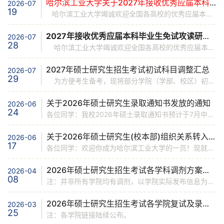
哈尔滨工业大学关于2027年接收优秀应届本科毕业生免试攻读研究生报名的通知
2026-07
19
哈尔滨工业大学竭诚欢迎全国各高校的优秀应届本科毕业生通过推荐免试方式来我校攻读研究生。我校2027年接收优秀应届本科毕业生免试攻读研究生报名的通知如下：一、有关说明1.我校硕士研究生基本修业年限为2～3年，具体参见学院、学部、校区（以下统称学院）相关通知。推免生可以跨学科申请攻读硕士、博士学位研究生。2.我校学术学位硕士研究生纳入硕博贯通培养体系培养，在硕士在读阶段可提前修读博士阶段相关课程。如申请硕博连读，最早可于研一下学期起开始申请。3.我校直博生及硕博连读生的基本修业年限均为5年，完成培养方案规定内容者可申请提前毕业。
2027年接收优秀应届本科毕业生免试攻读研究生报名通知汇总
2026-07
28
哈尔滨工业大学竭诚欢迎全国各高校的优秀应届本科毕业生通过推荐免试方式来我校攻读研究生。已发布相关通知的招生单位如下（陆续更新中）。 1.机电工程学院 2.电气工程及自动化学院 3.马克思主义学院 4.建筑与设计学院 5.计算学部 6.仪器科学与工程学院 7.电子与信息工程学院 8.马克思主义学院 9.环境学院
2027年硕士研究生招生考试初试科目调整汇总
2026-07
29
为方便考生备考，现将部分学院（学部、校区）初试考试科目调整汇总如下：1.电子与信息工程学院2.威海校区（海洋科学学科）3.人文社科学部4.航天学院（光学工程学科、航空宇航科学与技术学科）注：以上内容仅供参考，并非所有学院的考试科目均有调整，最终以我校研究生招生网2027年招生简章及专业目录（预计9月发布）为准。
关于2026年硕士研究生录取通知书发放的通知
2026-06
24
各位同学：我校2026年硕士录取通知书预计于7月中上旬开始陆续发放，现将相关事宜通知如下： 1.负责发放单位校本部的通知书由校本部各录取学院、学部发放（含深圳校区第一学年在本部报到学生），深圳校区的通知书由深圳校区教务部招生处发放，威海校区的通知书由威海校区研究生处发放，未来工学院录取的各校区学生的通知书由未来工学院统一发放。如有疑问请联系相关单位。 2.通知书发放形式通知书可自取或邮寄。硕士通知书邮寄地址采集系统已开放，请通过研究生招生网（https://yzb.hit.edu.
关于2026年硕士研究生(校本部)组织关系转入、户口迁移、档案转寄的说明
2026-06
17
各位同学：欢迎你成为哈尔滨工业大学的一员！现就我校新生入学的组织关系、档案及户口迁移等事宜说明如下：1．党、团组织关系党组织关系：自带党组织关系介绍信，入学报到后，组织关系介绍信交到各学院（学部）的学生工作办公室。党组织关系具体填写说明如下：介绍信抬头：中共哈尔滨工业大学委员会组织部具体转入单位：哈尔滨工业大学 XX 党委团组织关系：通过“智慧团建”系统线上办理团组织关系转接，学生团组织关系由各学院（学部）接收，接收信息详见各学院（学部）通知或联系学院（学部）团委书记。请勿直接转入哈尔滨工业大学团委。2．户口迁移：黑龙江省考生按照哈尔滨户政处文件要求不再办理户口迁移手续。
2026年硕士研究生招生考试各学科调剂方案汇总
2026-04
08
注：并非所有学院均有调剂，以学院实际发布信息为准。
2026年硕士研究生招生考试各学院复试及录取方案汇总
2026-03
25
注：各学院链接陆续公布。