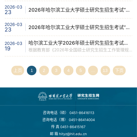
2026-03
2026年哈尔滨工业大学硕士研究生招生考试“退役大学生士兵”专项计划复试通知
23
2026-03
2026年哈尔滨工业大学硕士研究生招生考试“少数民族高层次骨干人才计划”复试通知
23
哈尔滨工业大学2026年硕士研究生招生考试复试及录取工作办法
2026-03
19
根据教育部《2026年全国硕士研究生招生工作管理规定》《关于做好2026年全国硕士研究生招生复试录取工作的通知》等文件要求及有关会议精神，结合我校工作实际，确定2026年硕士研究生招生考试复试及录取工作办法如下。一、工作组织学校招生委员会负责制定和审核有关政策，指导全校研究生复试及录取工作，具体工作由研究生院负责组织。各学院、学部、校区（以下简称“学院”）复试及录取工作在本单位招生委员会的具体组织指导下进行，招生委员会成员须包含学院党委副书记。各学院还需设立复试及录取工作监督小组，负责对本单位工作进行监督，并受理考生的举报、投诉事宜。二、复试工作（一）学校复试基本线1.学校复试基本线是我校的最低复试分数要求，各学科应在学校复试基本线的基础上，根据生源实际情况确定本学科的复试资格线。2.少数民族高层次人才骨干计划：按照考生初试总分与我校相应学科门类复试基本线总分的差值从高到低排序，差值相同时，按初试前三科成绩加和排序，优先按各省分配计划数依次确定复试名单；各省分配计划未完成的剩余计划，按考生“差值”从高到低顺次确定复试名单，差值相同时，优先满足理工类专业的招生计划数要求，再按初试前三科成
上页
1
2
3
4
5
...
13
下页
咨询电话（硕）
0451-86416113
咨询电话（博）
0451-86414004
传 真
0451-86415167
邮 箱
hityz@hit.edu.cn