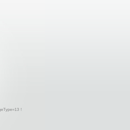
geType=13！