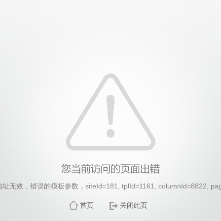
，错误的模板参数，siteId=181, tplId=1161, columnId=8822, pa
首页
关闭此页