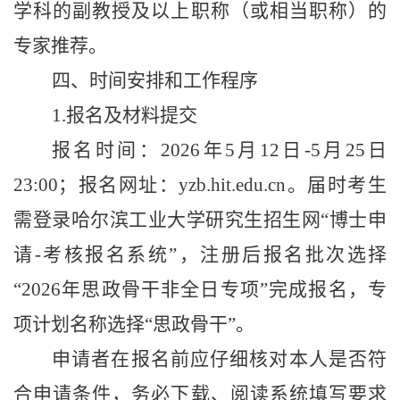
学科的副教授及以上职称（或相当职称）的
专家推荐。
四、时间安排和工作程序
1.
报名及材料提交
报名时间：
2026
年
5
月
12
日
-5
月
25
日
23:00
；报名网址：
yzb.hit.edu.cn
。届时考生
需登录哈尔滨工业大学研究生招生网“博士申
请
-
考核报名系统”，注册后报名批次选择
“
2026
年思政骨干非全日专项”完成报名，专
项计划名称选择
“
思政骨干
”
。
申请者在报名前应仔细核对本人是否符
合申请条件，务必下载、阅读系统填写要求