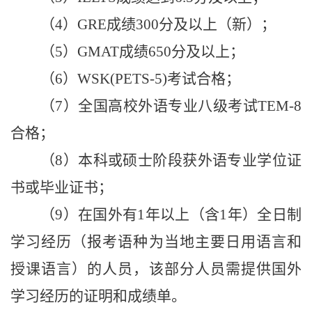
（
4
）
GRE
成绩
300
分及以上（新）；
（
5
）
GMAT
成绩
650
分及以上；
（
6
）
WSK(PETS-5)
考试合格；
（
7
）全国高校外语专业八级考试
TEM-8
合格；
（
8
）本科或硕士阶段获外语专业学位证
书或毕业证书；
（
9
）在国外有
1
年以上（含
1
年）全日制
学习经历（报考语种为当地主要日用语言和
授课语言）的人员，该部分人员需提供国外
学习经历的证明和成绩单。