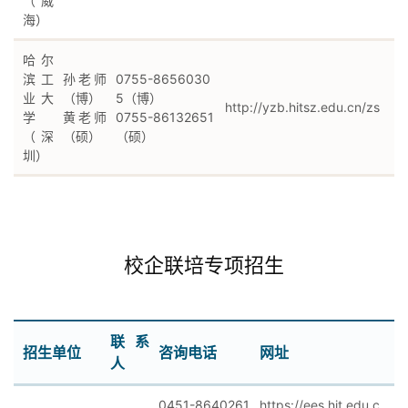
（威
海）
哈尔
滨工
孙老师
0755-8656030
业大
（博）
5（博）
http://yzb.hitsz.edu.cn/zs
学
黄老师
0755-86132651
（深
（硕）
（硕）
圳）
校企联培专项招生
联系
招生单位
咨询电话
网址
人
0451-8640261
https://ees.hit.edu.c