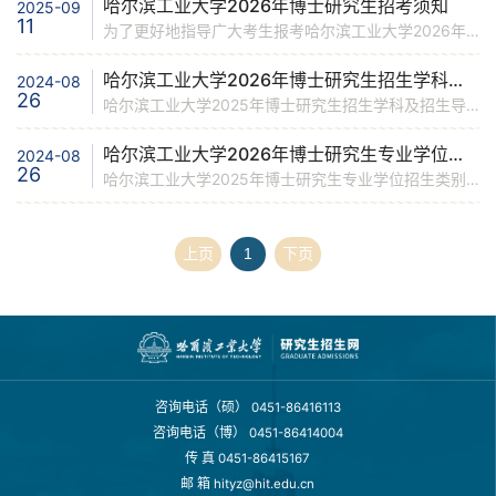
哈尔滨工业大学2026年博士研究生招考须知
2025-09
11
为了更好地指导广大考生报考哈尔滨工业大学2026年博士研究生，方便考生了解我校博士研究生招考的有关规定和注意事项，特制订本须知。考生在报考前应仔细阅读本须知的有关内容。一、招生学科（专业）与导师2026年博士研究生招生规模为3000名左右，将根据学校学科（专业）建设需求和生源情况等适当调整，最终招生规模以教育部正式下达的招生计划为准。2026年我校博士研究生招生学科专业与导师详见招生目录。考生报考前需与导师联系，确认导师是否有招生名额。考生可登录哈尔滨工业大学官网、招生学院、学部、校区（以下统称“学院”）网站、学校教师个人主页以及哈工大研究生招生网，查询报考导师的个人简介、研究方向和联系方式等。二、报考条件1．中华人民共和国公民，拥护中国共产党的领导，具有正确的政治方向，热爱祖国，愿意为社会主义现代化建设服务，遵纪守法，品行端正。2．有至少两名与报考学科专业领域有关的教授（或相当专业技术职称的专家）书面推荐意见。3．已获得硕士学位人员、应届硕士毕业生（最迟须在入学前取得硕士学位）可申请普通博士生（申请-考核）；本校符合硕博连读要求的在读全日制硕士研究生可申请硕博连读博士生；应届本科毕业
哈尔滨工业大学2026年博士研究生招生学科及招生导师
2024-08
26
哈尔滨工业大学2025年博士研究生招生学科及招生导师
哈尔滨工业大学2026年博士研究生专业学位招生类别及招生导师
2024-08
26
哈尔滨工业大学2025年博士研究生专业学位招生类别及招生导师
上页
1
下页
咨询电话（硕）
0451-86416113
咨询电话（博）
0451-86414004
传 真
0451-86415167
邮 箱
hityz@hit.edu.cn