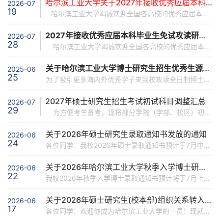
哈尔滨工业大学关于2027年接收优秀应届本科毕业生免试攻读研究生报名的通知
2026-07
19
哈尔滨工业大学竭诚欢迎全国各高校的优秀应届本科毕业生通过推荐免试方式来我校攻读研究生。我校2027年接收优秀应届本科毕业生免试攻读研究生报名的通知如下：一、有关说明1.我校硕士研究生基本修业年限为2～3年，具体参见学院、学部、校区（以下统称学院）相关通知。推免生可以跨学科申请攻读硕士、博士学位研究生。2.我校学术学位硕士研究生纳入硕博贯通培养体系培养，在硕士在读阶段可提前修读博士阶段相关课程。如申请硕博连读，最早可于研一下学期起开始申请。3.我校直博生及硕博连读生的基本修业年限均为5年，完成培养方案规定内容者可申请提前毕业。
2027年接收优秀应届本科毕业生免试攻读研究生报名通知汇总
2026-07
28
哈尔滨工业大学竭诚欢迎全国各高校的优秀应届本科毕业生通过推荐免试方式来我校攻读研究生。已发布相关通知的招生单位如下（陆续更新中）。 1.机电工程学院 2.电气工程及自动化学院 3.马克思主义学院 4.建筑与设计学院 5.计算学部 6.仪器科学与工程学院 7.电子与信息工程学院 8.马克思主义学院 9.环境学院
关于哈尔滨工业大学博士研究生招生优秀生源快响行动的通知
2025-06
25
为了吸引更多海内外优秀学子来我校攻读全日制博士学位，我校继续开展博士研究生招生优秀生源快响行动，具体如下：一、快响行动申请条件申请人需满足下列条件之一：1.已获得或即将获得硕士学位，本科、硕士均毕业于国内外高水平大学或重要科研院所，综合情况在该学科上一年度已录取的优秀生源中位居前列。2.海外一流高校本科毕业生，本科高校原则上需同时入围THE、U.S.News、QS、ARWU主流世界大学排行榜前100名，本科GPA不低于3.5（满分4分制）。二、报名流程1.
2027年硕士研究生招生考试初试科目调整汇总
2026-07
29
为方便考生备考，现将部分学院（学部、校区）初试考试科目调整汇总如下：1.电子与信息工程学院2.威海校区（海洋科学学科）3.人文社科学部4.航天学院（光学工程学科、航空宇航科学与技术学科）注：以上内容仅供参考，并非所有学院的考试科目均有调整，最终以我校研究生招生网2027年招生简章及专业目录（预计9月发布）为准。
关于2026年硕士研究生录取通知书发放的通知
2026-06
24
各位同学：我校2026年硕士录取通知书预计于7月中上旬开始陆续发放，现将相关事宜通知如下： 1.负责发放单位校本部的通知书由校本部各录取学院、学部发放（含深圳校区第一学年在本部报到学生），深圳校区的通知书由深圳校区教务部招生处发放，威海校区的通知书由威海校区研究生处发放，未来工学院录取的各校区学生的通知书由未来工学院统一发放。如有疑问请联系相关单位。 2.通知书发放形式通知书可自取或邮寄。硕士通知书邮寄地址采集系统已开放，请通过研究生招生网（https://yzb.hit.edu.
关于2026年哈尔滨工业大学秋季入学博士研究生录取通知书邮寄地址修改的通知
2026-06
22
我校2026年秋季入学博士录取通知书预计将于7月上旬发放。录取为校本部各学院的在校生持本人有效身份证到报考学院、学部领取通知书（具体日期由学院通知）；其他考生的通知书均采用顺丰快递的方式邮寄。邮寄地址默认为考生报名时填报的通信地址，如要修改的通信地址可通过通知书地址采集系统进行修改（点击此处登录，用户名为身份证号码，密码为身份证后六位），系统开放时间6月23日-30日。录取为深圳校区和威海校区海洋学科考生的通知书，由两个校区分别发放或者邮寄，如要修改的通信地址也登陆上述系统进行修改。邮递期间请注意保持通讯畅通，并及时查收快递，考生可通过顺丰速运官网、官方微信号查询邮寄情况。
关于2026年硕士研究生(校本部)组织关系转入、户口迁移、档案转寄的说明
2026-06
17
各位同学：欢迎你成为哈尔滨工业大学的一员！现就我校新生入学的组织关系、档案及户口迁移等事宜说明如下：1．党、团组织关系党组织关系：自带党组织关系介绍信，入学报到后，组织关系介绍信交到各学院（学部）的学生工作办公室。党组织关系具体填写说明如下：介绍信抬头：中共哈尔滨工业大学委员会组织部具体转入单位：哈尔滨工业大学 XX 党委团组织关系：通过“智慧团建”系统线上办理团组织关系转接，学生团组织关系由各学院（学部）接收，接收信息详见各学院（学部）通知或联系学院（学部）团委书记。请勿直接转入哈尔滨工业大学团委。2．户口迁移：黑龙江省考生按照哈尔滨户政处文件要求不再办理户口迁移手续。