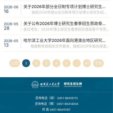
关于2026年部分全日制专项计划博士研究生补报名的通知
2026-06
16
我校2026年部分全日制专项计划博士研究生招生尚未完成，现进行补充报名。 一、补报专项计划专项计划名称学院导师姓名联系方式中国星网航天学院李玉庆bradley@hit.edu.cn航天学院郭延宁guoyn@hit.edu.cn军科院航天学院晁涛chaotao2000@163.com航天学院谭立国tanliguo@hit.edu.cn崖州湾实验室生医学部史明/李立会shiming@hit.edu.cn乾元实验室航天学院孙光辉guanghuisun@hit.edu.cn辽宁实验室材料学院刘建鹏jpliu@lam.ln.
关于公布2026年博士研究生春季招生思政骨干专项计划材料审核结果的通知
2026-05
28
各位考生：2026年博士研究生春季招生思政骨干专项计划材料审核工作已经完成，博士生招生专家组根据申请者的申请材料以及导师和学科的意见，确定通过材料审核的名单，现予以公布。 报名号姓名是否考核外语2026040005庞东贺考核外语2026040004刘鹏霖考核外语2026040007王悦力考核外语2026040012王超免考外语2026040002孙永川免考外语2026040003贾迪考核外语 思政骨干专项考核将于5月31日进行，考核采用线上考核形式，具体安排由经管学院通知。联系人：郭老师 86414016
哈尔滨工业大学2026年面向港澳台地区研究生招生复试分数线及考核相关事项通知
2026-05
13
根据教育部相关文件要求，我校2026年面向港澳台地区研究生招生复试工作由各招生学院负责，具体说明如下。 一、复试基本分数线 我校2026年面向港澳台地区硕士研究生招生考试复试基本分数线为：初试总分80分。 我校2026年面向港澳台地区博士研究生招生考试采取“申请-考核”方式，博士研究生初试统考成绩仅作为参考，不设定复试基本分数线。
上页
1
2
3
4
5
...
40
下页
咨询电话（硕）
0451-86416113
咨询电话（博）
0451-86414004
传 真
0451-86415167